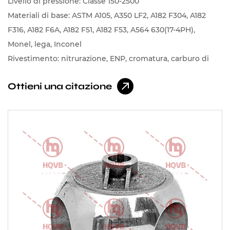
Livello di pressione: Classe 150-2500
Materiali di base: ASTM A105, A350 LF2, A182 F304, A182
F316, A182 F6A, A182 F51, A182 F53, A564 630(17-4PH),
Monel, lega, Inconel
Rivestimento: nitrurazione, ENP, cromatura, carburo di
tungsteno, carburo di cromo, leghe a base di cobalto,
Ottieni una citazione
leghe a base di nichel, stellite a spruzzo, lega di nichel a
spruzzo, lega di cobalto a spruzzo ecc.