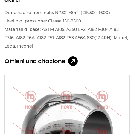
Dimensione nominale: NPS2''~64''（DN50～1600）
Livello di pressione: Classe 150-2500
Materiali di base: ASTM A105, A350 LF2, A182 F304,A182
F316, A182 F6A, A182 F51, A182 F53,A564 630(17-4PH), Monel,
Lega, Inconel
Ottieni una citazione