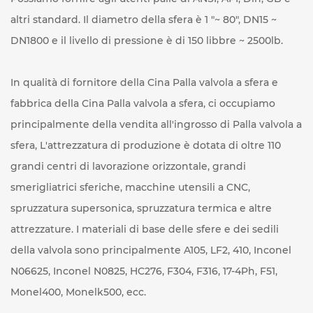
altri standard. Il diametro della sfera è 1 "~ 80", DN15 ~
DN1800 e il livello di pressione è di 150 libbre ~ 2500lb.
In qualità di fornitore
della Cina Palla valvola a sfera
e
fabbrica
della Cina Palla valvola a sfera
, ci occupiamo
principalmente della vendita all'ingrosso di Palla valvola a
sfera, L'attrezzatura di produzione è dotata di oltre 110
grandi centri di lavorazione orizzontale, grandi
smerigliatrici sferiche, macchine utensili a CNC,
spruzzatura supersonica, spruzzatura termica e altre
attrezzature. I materiali di base delle sfere e dei sedili
della valvola sono principalmente A105, LF2, 410, Inconel
N06625, Inconel N0825, HC276, F304, F316, 17-4Ph, F51,
Monel400, Monelk500, ecc.