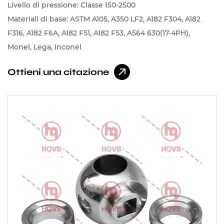
Livello di pressione: Classe 150-2500
Materiali di base: ASTM A105, A350 LF2, A182 F304, A182
F316, A182 F6A, A182 F51, A182 F53, A564 630(17-4PH),
Monel, Lega, Inconel
Ottieni una citazione