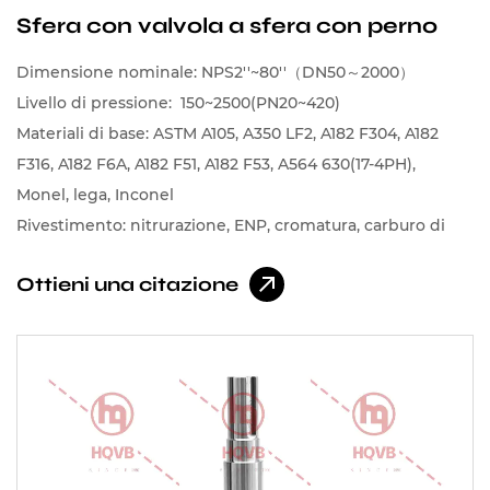
Sfera con valvola a sfera con perno
Dimensione nominale: NPS2''~80''（DN50～2000）
Livello di pressione: 150~2500(PN20~420)
Materiali di base: ASTM A105, A350 LF2, A182 F304, A182
F316, A182 F6A, A182 F51, A182 F53, A564 630(17-4PH),
Monel, lega, Inconel
Rivestimento: nitrurazione, ENP, cromatura, carburo di
tungsteno, carburo di cromo, leghe a base di cobalto,
Ottieni una citazione
leghe a base di nichel, stellite a spruzzo, lega di nichel a
spruzzo, lega di cobalto a spruzzo ecc.