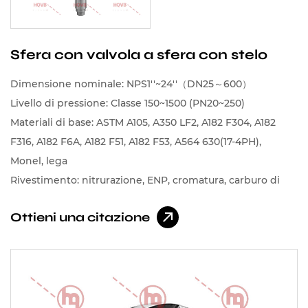
Sfera con valvola a sfera con stelo
Dimensione nominale: NPS1''~24''（DN25～600）
Livello di pressione: Classe 150~1500 (PN20~250)
Materiali di base: ASTM A105, A350 LF2, A182 F304, A182
F316, A182 F6A, A182 F51, A182 F53, A564 630(17-4PH),
Monel, lega
Rivestimento: nitrurazione, ENP, cromatura, carburo di
tungsteno, carburo di cromo, leghe a base di cobalto,
Ottieni una citazione
leghe a base di nichel, stellite a spruzzo, lega di nichel a
spruzzo, lega di cobalto a spruzzo ecc.