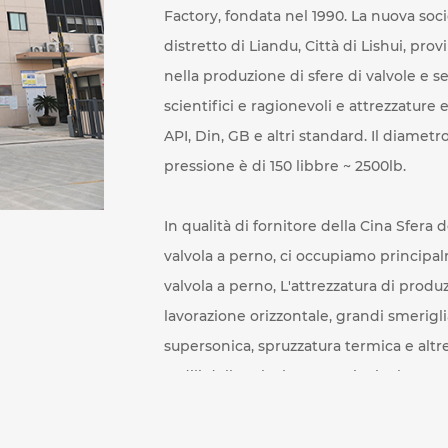
Factory, fondata nel 1990. La nuova soci
distretto di Liandu, Città di Lishui, pro
nella produzione di sfere di valvole e se
scientifici e ragionevoli e attrezzature 
API, Din, GB e altri standard. Il diametro 
pressione è di 150 libbre ~ 2500lb.
In qualità di fornitore
della Cina Sfera d
valvola a perno
, ci occupiamo principal
valvola a perno, L'attrezzatura di produz
lavorazione orizzontale, grandi smerigli
supersonica, spruzzatura termica e altre 
sedili della valvola sono principalmente
HC276, F304, F316, 17-4Ph, F51, Monel40