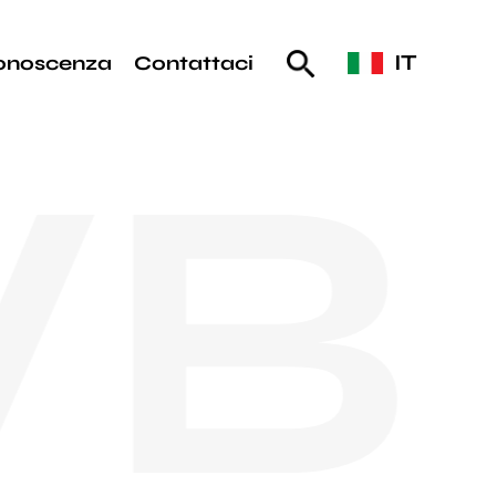
IT
onoscenza
Contattaci
B