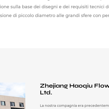
ne sulla base dei disegni e dei requisiti tecnici del
ione di piccolo diametro alle grandi sfere con per
iaio inossidabile, acciaio duplex, Inconel e altre le
nichelatura chimica, rivestimento in carburo di tu
gliaia di metri quadrati, attrezzature di produzi
pacità di gestire la produzione di massa mantenen
one e gli standard di ispezione per soddisfare i sev
rezzate dai clienti di tutto il mondo per le loro pr
Zhejiang Haoqiu Flow
ncipali ideali per le valvole a sfera con snodo uti
Ltd.
La nostra compagnia era precedente