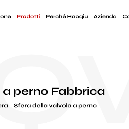
ione
Prodotti
Perché Haoqiu
Azienda
C
QV
a a perno Fabbrica
era
Sfera della valvola a perno