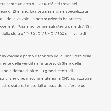
età copre un'area di 15.000 m² e si trova nel
vincia di Zhejiang. La nostra azienda è specializzata
dili delle valvole. La nostra azienda ha processi
eccellenti. Possiamo fornire agli utenti palle di ANSI,
della sfera è 1 "~ 80", DN15 ~ DN1800 e il livello di
ella valvola a perno
e fabbrica
della Cina Sfera della
mente della vendita all'ingrosso di Sfera della
ione è dotata di oltre 110 grandi centri di
atrici sferiche, macchine utensili a CNC, spruzzatura
attrezzature. I materiali di base delle sfere e dei
 A105, LF2, 410, Inconel N06625, Inconel N0825,
0, Monelk500, ecc.