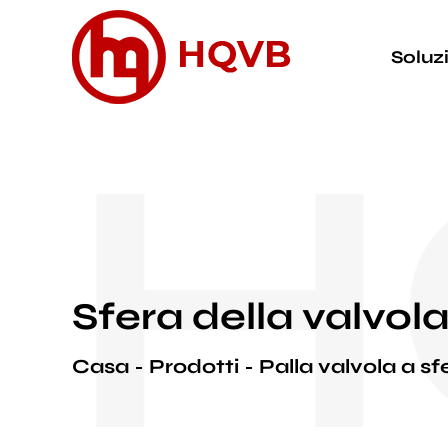
Soluz
H
Sfera della valvol
Casa
Prodotti
Palla valvola a sf