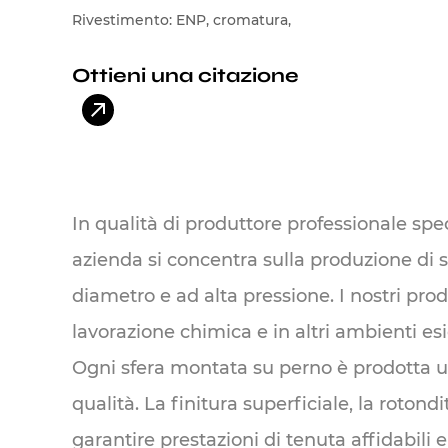
Rivestimento: ENP, cromatura,
carburo di tungsteno, carburo di
Ottieni una citazione
cromo, leghe a base di cobalto,
leghe a base di nichel
In qualità di produttore professionale spec
azienda si concentra sulla produzione di s
diametro e ad alta pressione. I nostri prod
lavorazione chimica e in altri ambienti es
Ogni sfera montata su perno è prodotta uti
qualità. La finitura superficiale, la roto
garantire prestazioni di tenuta affidabili 