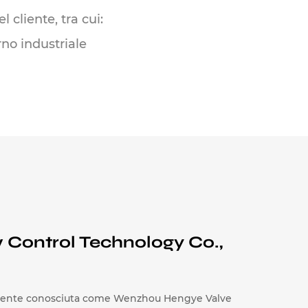
 cliente, tra cui:
no industriale
ghe
ngsteno e altri processi anticorrosivi
one di alta precisione e un team tecnico
do una qualità costante. Ottimizziamo
eri requisiti prestazionali dei produttori
estazioni stabili, la tenuta affidabile e la
 Control Technology Co.,
lizzate nei sistemi di controllo del flusso
mente conosciuta come Wenzhou Hengye Valve