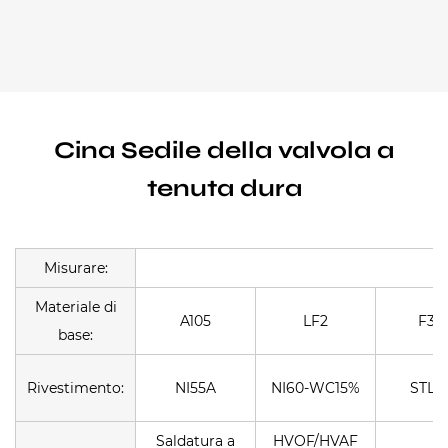
Cina Sedile della valvola a
tenuta dura
Misurare:
Materiale di
A105
LF2
F30
base:
Rivestimento:
NI55A
NI60-WC15%
STL2
Saldatura a
HVOF/HVAF