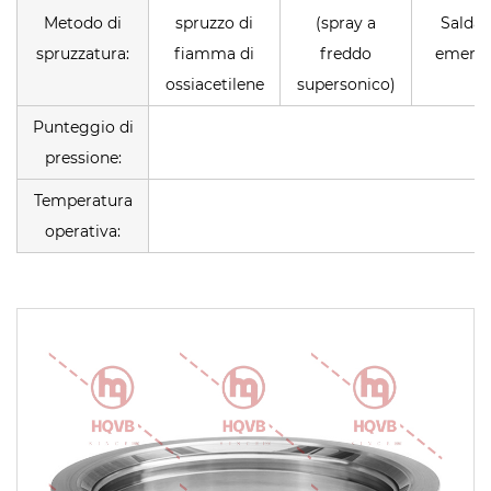
Metodo di
spruzzo di
(spray a
Saldat
spruzzatura:
fiamma di
freddo
emerg
ossiacetilene
supersonico)
Punteggio di
pressione:
Temperatura
operativa: