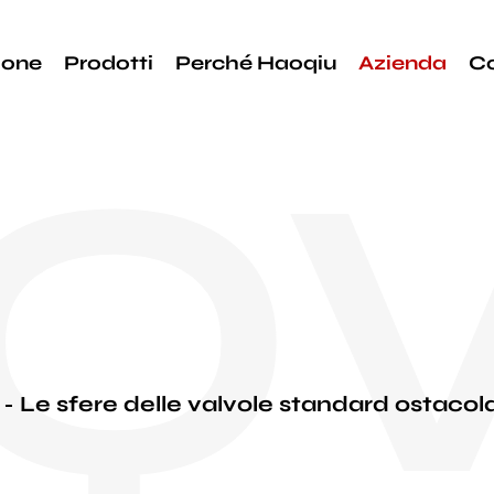
ione
Prodotti
Perché Haoqiu
Azienda
C
QV
Le sfere delle valvole standard ostacol