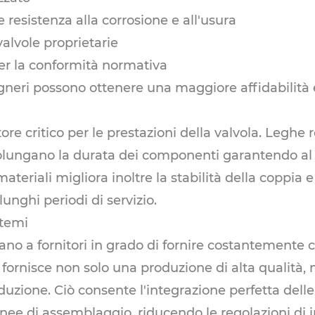
 resistenza alla corrosione e all'usura
valvole proprietarie
per la conformità normativa
gneri possono ottenere una maggiore affidabilità e
re critico per le prestazioni della valvola. Leghe re
i prolungano la durata dei componenti garantendo 
eriali migliora inoltre la stabilità della coppia e r
unghi periodi di servizio.
stemi
fidano a fornitori in grado di fornire costantement
a fornisce non solo una produzione di alta qualità
zione. Ciò consente l'integrazione perfetta delle 
e linee di assemblaggio, riducendo le regolazioni d